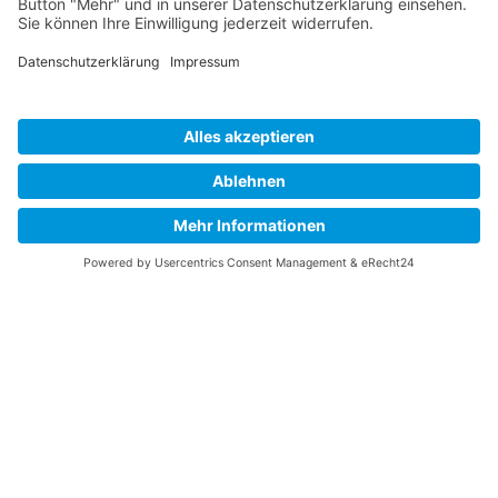
Gattungs- und Artniveau unterstützen.
App: BienABest
www.wildbienenwelt.de
Übersicht Pollensammeln
Übersicht Cubitalzellen