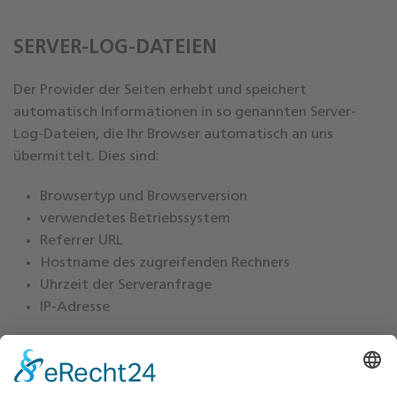
SERVER-LOG-DATEIEN
Der Provider der Seiten erhebt und speichert
automatisch Informationen in so genannten Server-
Log-Dateien, die Ihr Browser automatisch an uns
übermittelt. Dies sind:
Browsertyp und Browserversion
verwendetes Betriebssystem
Referrer URL
Hostname des zugreifenden Rechners
Uhrzeit der Serveranfrage
IP-Adresse
Eine Zusammenführung dieser Daten mit anderen
Datenquellen wird nicht vorgenommen.