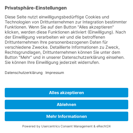
Die Erfassung dieser Daten erfolgt auf Grundlage von
Art. 6 Abs. 1 lit. f DSGVO. Der Websitebetreiber hat ein
berechtigtes Interesse an der technisch fehlerfreien
Darstellung und der Optimierung seiner Website –
hierzu müssen die Server-Log-Files erfasst werden.
KONTAKTFORMULAR
Wenn Sie uns per Kontaktformular Anfragen
zukommen lassen, werden Ihre Angaben aus dem
Anfrageformular inklusive der von Ihnen dort
angegebenen Kontaktdaten zwecks Bearbeitung der
Anfrage und für den Fall von Anschlussfragen bei uns
gespeichert. Diese Daten geben wir nicht ohne Ihre
Einwilligung weiter.
Die Verarbeitung dieser Daten erfolgt auf Grundlage