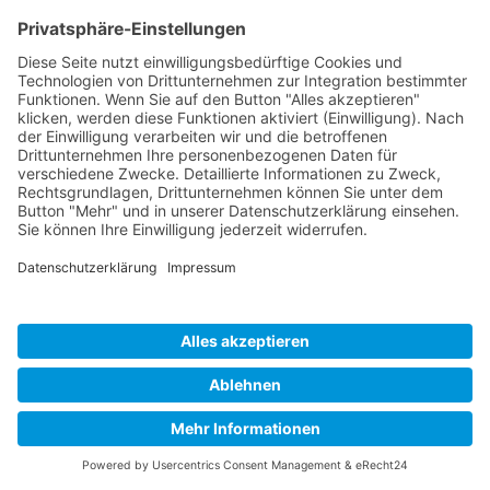
Hartstr. 5 A
90475 Nürnberg
Telefon: 0911 830862
Mobil:
E-Mail:
f.mages@freenet.de
NUSKO-FÜRSATTEL FELIX
Rothenbergstr. 20
90542 Eckental
Telefon: 09126 4590
Mobil: 0172 4600755