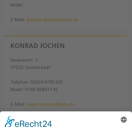
Mobil:
E-Mail:
g.knaus@imkerherzo.de
KONRAD JOCHEN
Neubaustr. 7
97232 Giebelstadt
Telefon: 09334 9785265
Mobil: 0160 96841136
E-Mail:
imker-jochen@gmx.de
MAGES FRANZ