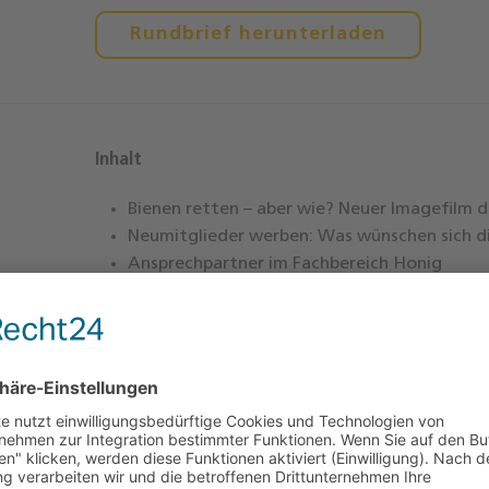
Rundbrief herunterladen
Inhalt
Bienen retten – aber wie? Neuer Imagefilm d
Neumitglieder werben: Was wünschen sich d
Ansprechpartner im Fachbereich Honig
Umstellung auf digitale Antragstellung
Vespa velutina:
Meldeplattform und neue Fl
Neu gegründet: European Beekeeping Assoc
Social Media: Angebot für Ortsvereine
Termine 2024
Bericht: Besuch bei der HEG in Eltmann
Rundbrief herunterladen