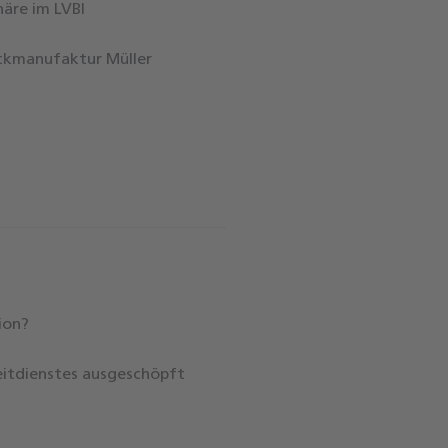
äre im LVBI
ickmanufaktur Müller
tion?
eitdienstes ausgeschöpft