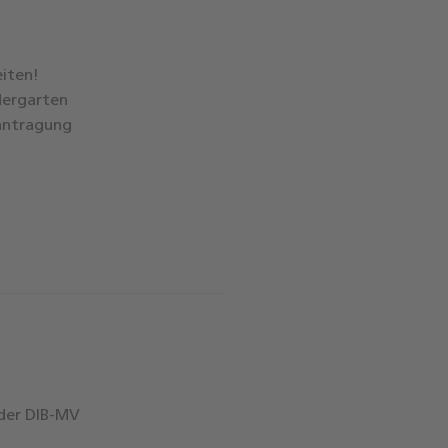
iten!
dergarten
antragung
 der DIB-MV