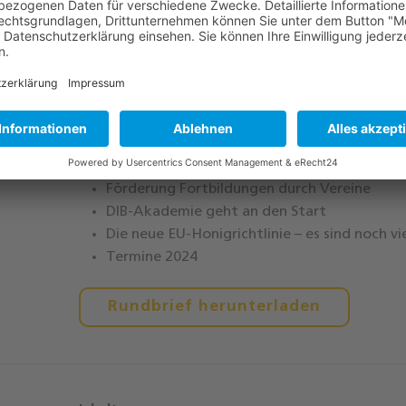
Inhalt
Anmeldung zur Honigprämierung
Sorten und Qualitätsanalysen im Honig – was 
Förderung Fortbildungen durch Vereine
DIB-Akademie geht an den Start
Die neue EU-Honigrichtlinie – es sind noch v
Termine 2024
Rundbrief herunterladen