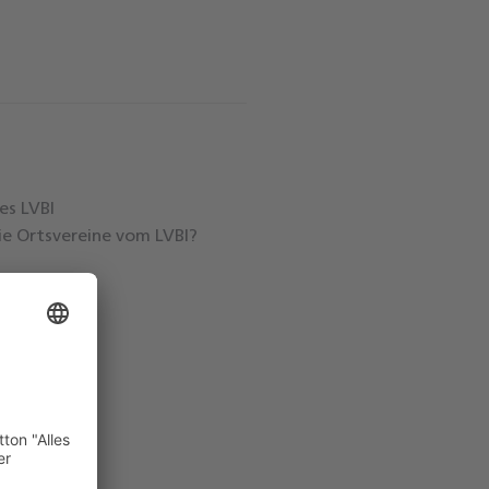
es LVBI
ie Ortsvereine vom LVBI?
yer
iation