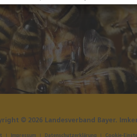
yright ©
2026
Landesverband Bayer. Imker
t
|
Impressum
|
Datenschutzerklärung
|
Cookie-Einst