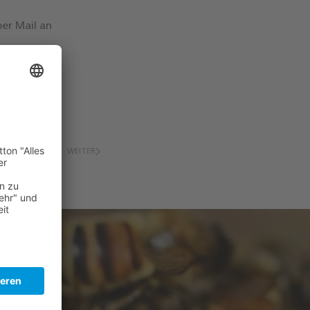
per Mail an
WEITER