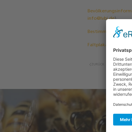
Bevölkerungsinform
info@lvbi.de
)
Bestimmungskärtch
Faltplakat Nestsuch
ZURÜCK