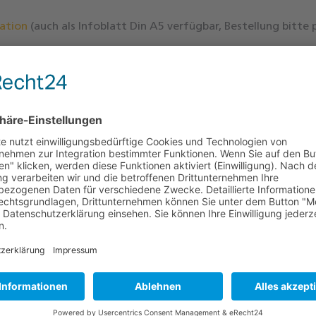
ation
(auch als Infoblatt Din A5 verfügbar, Bestellung bitte 
en
(nur zum Download)
e
(nur zum Download)